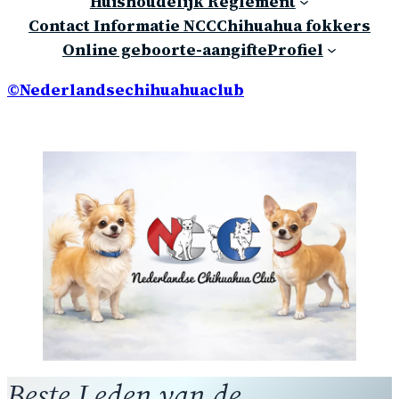
Huishoudelijk Reglement
Contact Informatie NCC
Chihuahua fokkers
Online geboorte-aangifte
Profiel
©Nederlandsechihuahuaclub
Beste Leden van de