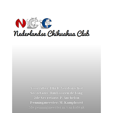
Voorzitter: Dhr R. Verdonschot
Secretaris : Rm Looren de Jong
2de Secretaris: P. Anchelon
Penningmeester: M. Kamphorst
2de penningmeester m. van katwijk