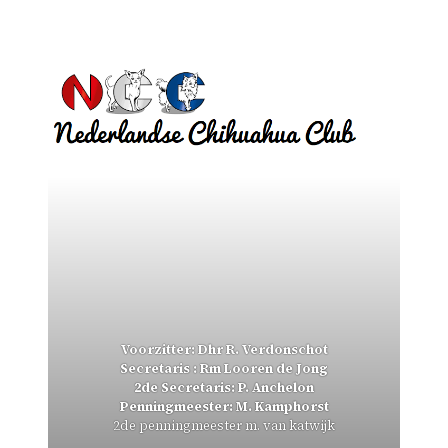
Voorzitter: Dhr R. Verdonschot
Secretaris : Rm Looren de Jong
2de Secretaris: P. Anchelon
Penningmeester: M. Kamphorst
2de penningmeester m. van katwijk