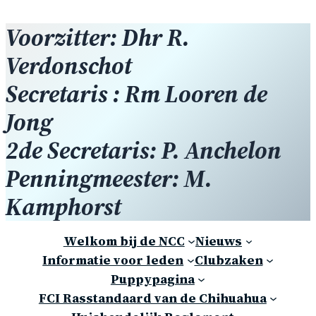
Voorzitter: Dhr R.
Verdonschot
Secretaris : Rm Looren de
Jong
2de Secretaris: P. Anchelon
Penningmeester: M.
Kamphorst
Welkom bij de NCC
Nieuws
Informatie voor leden
Clubzaken
Puppypagina
FCI Rasstandaard van de Chihuahua