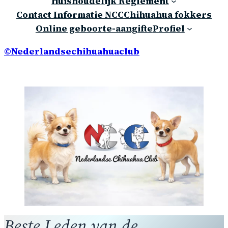
Huishoudelijk Reglement
Contact Informatie NCC
Chihuahua fokkers
Online geboorte-aangifte
Profiel
©Nederlandsechihuahuaclub
Beste Leden van de