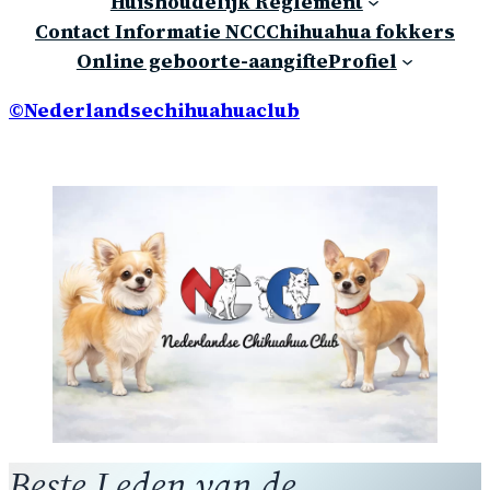
Huishoudelijk Reglement
Contact Informatie NCC
Chihuahua fokkers
Online geboorte-aangifte
Profiel
©Nederlandsechihuahuaclub
Beste Leden van de