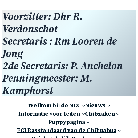
Voorzitter: Dhr R.
Verdonschot
Secretaris : Rm Looren de
Jong
2de Secretaris: P. Anchelon
Penningmeester: M.
Kamphorst
Welkom bij de NCC
Nieuws
Informatie voor leden
Clubzaken
Puppypagina
FCI Rasstandaard van de Chihuahua