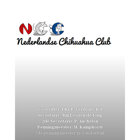
Voorzitter: Dhr R. Verdonschot
Secretaris : Rm Looren de Jong
2de Secretaris: P. Anchelon
Penningmeester: M. Kamphorst
2de penningmeester m. van katwijk