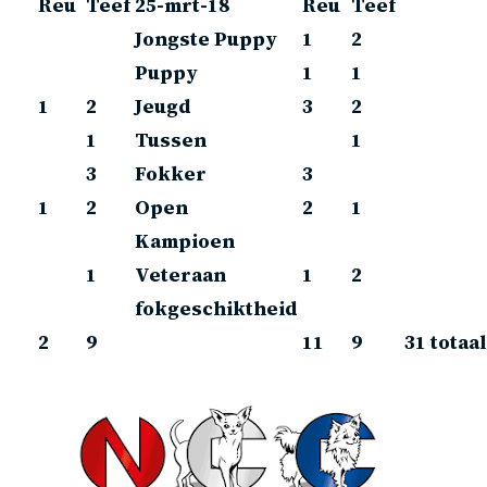
Reu
Teef
25-mrt-18
Reu
Teef
Jongste Puppy
1
2
Puppy
1
1
1
2
Jeugd
3
2
1
Tussen
1
3
Fokker
3
1
2
Open
2
1
Kampioen
1
Veteraan
1
2
fokgeschiktheid
2
9
11
9
31
totaal