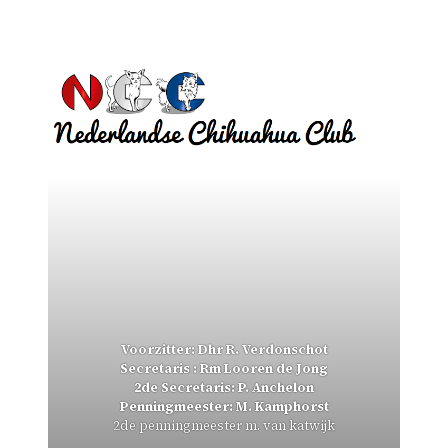
Voorzitter: Dhr R. Verdonschot
Secretaris : Rm Looren de Jong
2de Secretaris: P. Anchelon
Penningmeester: M. Kamphorst
2de penningmeester m. van katwijk