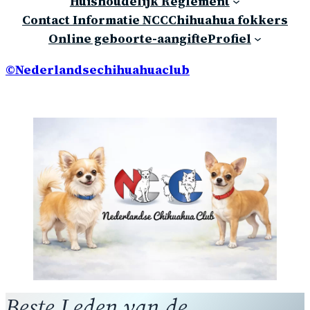
Huishoudelijk Reglement
Contact Informatie NCC
Chihuahua fokkers
Online geboorte-aangifte
Profiel
©Nederlandsechihuahuaclub
Beste Leden van de