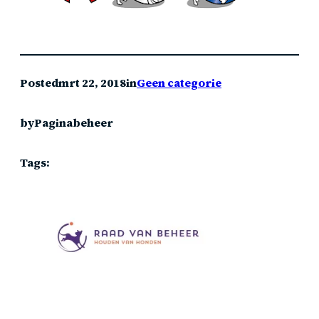
Posted
mrt 22, 2018
in
Geen categorie
by
Paginabeheer
Tags: